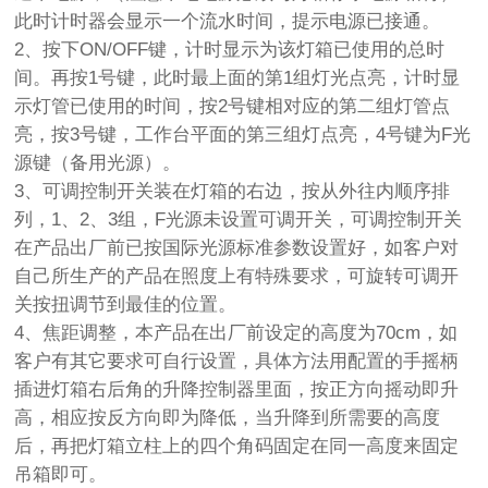
此时计时器会显示一个流水时间，提示电源已接通。
2、按下ON/OFF键，计时显示为该灯箱已使用的总时
间。再按1号键，此时最上面的第1组灯光点亮，计时显
示灯管已使用的时间，按2号键相对应的第二组灯管点
亮，按3号键，工作台平面的第三组灯点亮，4号键为F光
源键（备用光源）。
3、可调控制开关装在灯箱的右边，按从外往内顺序排
列，1、2、3组，F光源未设置可调开关，可调控制开关
在产品出厂前已按国际光源标准参数设置好，如客户对
自己所生产的产品在照度上有特殊要求，可旋转可调开
关按扭调节到最佳的位置。
4、焦距调整，本产品在出厂前设定的高度为70cm，如
客户有其它要求可自行设置，具体方法用配置的手摇柄
插进灯箱右后角的升降控制器里面，按正方向摇动即升
高，相应按反方向即为降低，当升降到所需要的高度
后，再把灯箱立柱上的四个角码固定在同一高度来固定
吊箱即可。