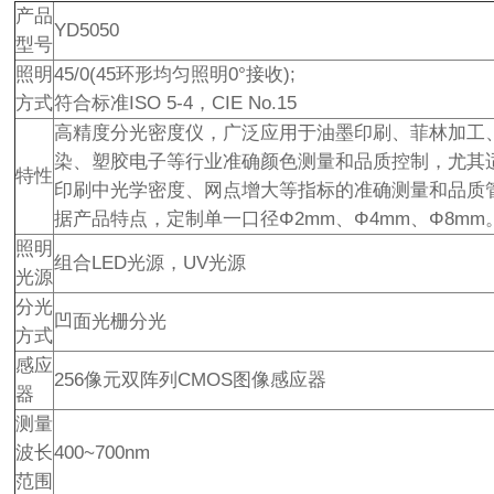
产品
YD5050
型号
照明
45/0(45环形均匀照明0°接收);
方式
符合标准ISO 5-4，CIE No.15
高精度分光密度仪，广泛应用于油墨印刷、菲林加工
染、塑胶电子等行业准确颜色测量和品质控制，尤其
特性
印刷中光学密度、网点增大等指标的准确测量和品质
据产品特点，定制单一口径Φ2mm、Φ4mm、Φ8mm
照明
组合LED光源，UV光源
光源
分光
凹面光栅分光
方式
感应
256像元双阵列CMOS图像感应器
器
测量
波长
400~700nm
范围