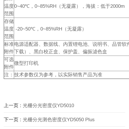
温度
0~40℃，0~85%RH（无凝露），海拔：低于2000m
范围
存储
温度
-20~50℃，0~85%RH（无凝露）
范围
标准
电源适配器、数据线、内置锂电池、说明书、品管软
附件
下载）、黑白校正盒、保护盖、偏振滤色盒
可选
微型打印机
附件
注：
技术参数仅为参考，以实际销售产品为准
上一页 :
光栅分光密度仪YD5010
下一页 :
光栅分光测色密度仪YD5050 Plus