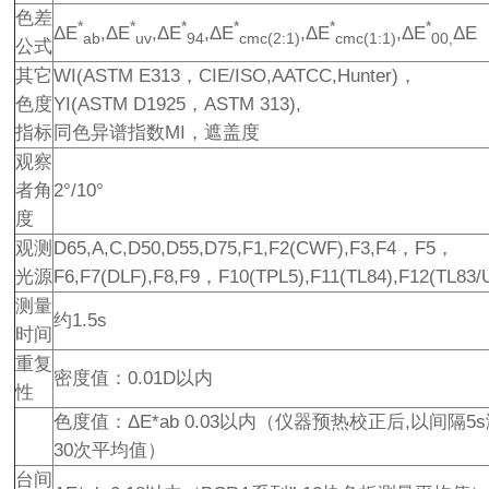
色差
*
*
*
*
*
*
ΔE
,ΔE
,ΔE
,ΔE
,ΔE
,ΔE
ΔE（
ab
uv
94
cmc(2:1)
cmc(1:1)
00,
公式
其它
WI(ASTM E313，CIE/ISO,AATCC,Hunter)，
色度
YI(ASTM D1925，ASTM 313),
指标
同色异谱指数MI，遮盖度
观察
者角
2°/10°
度
观测
D65,A,C,D50,D55,D75,F1,F2(CWF),F3,F4，F5，
光源
F6,F7(DLF),F8,F9，F10(TPL5),F11(TL84),F12(TL83/
测量
约1.5s
时间
重复
密度值：0.01D以内
性
色度值：ΔE*ab 0.03以内（仪器预热校正后,以间隔5
30次平均值）
台间