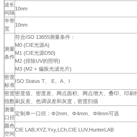
波长
10nm
间隔
半带
10nm
宽
符合ISO 13655测量条件：
M0 (CIE光源A)
测量
M1 (CIE光源D50)
条件
M2 (排除UV的照明)
M3 (M2 + 偏振光滤光片)
密度
ISO Status T、 E、A、I
标准
密度
密度值、密度差、网点面积、网点增大、叠印、印刷
指数
刷反差、色调误差和灰度，密度扫描
测量
定制单一口径：Φ2mm、Φ4mm、Φ8mm可选
口径
颜色
CIE LAB,XYZ,Yxy,LCh,CIE LUV,HunterLAB
空间