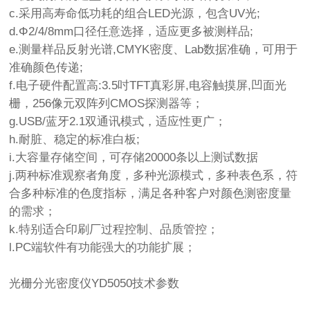
c.采用高寿命低功耗的组合LED光源，包含UV光;
d.Φ2/4/8mm口径任意选择，适应更多被测样品;
e.测量样品反射光谱,CMYK密度、Lab数据准确，可用于
准确颜色传递;
f.电子硬件配置高:3.5吋TFT真彩屏,电容触摸屏,凹面光
栅，256像元双阵列CMOS探测器等；
g.USB/蓝牙2.1双通讯模式，适应性更广；
h.耐脏、稳定的标准白板;
i.大容量存储空间，可存储20000条以上测试数据
j.两种标准观察者角度，多种光源模式，多种表色系，符
合多种标准的色度指标，满足各种客户对颜色测密度量
的需求；
k.特别适合印刷厂过程控制、品质管控；
l.PC端软件有功能强大的功能扩展；
光栅分光密度仪YD5050技术参数