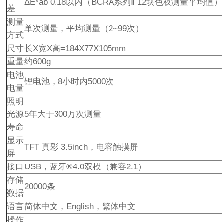
ΔE*ab 0.18以内（BCRA系列Ⅱ 12块色板测量平均值
差
测量
单次测量，平均测量（2~99次）
方式
尺寸
长X宽X高=184X77X105mm
重量
约600g
电池
锂电池，8小时内5000次
电量
照明
光源
5年大于300万次测量
寿命
显示
TFT 真彩 3.5inch，电容触摸屏
屏
接口
USB，蓝牙®4.0双模（兼容2.1）
存储
20000条
数据
语言
简体中文，English，繁体中文
操作