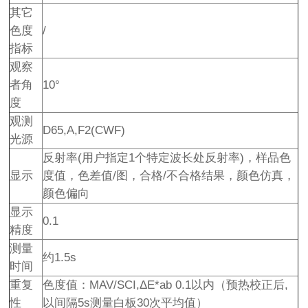
其它
色度
/
指标
观察
者角
10°
度
观测
D65,A,F2(CWF)
光源
反射率(用户指定1个特定波长处反射率)，样品色
显示
度值，色差值/图，合格/不合格结果，颜色仿真，
颜色偏向
显示
0.1
精度
测量
约1.5s
时间
重复
色度值：MAV/SCI,ΔE*ab 0.1以内（预热校正后,
性
以间隔5s测量白板30次平均值）