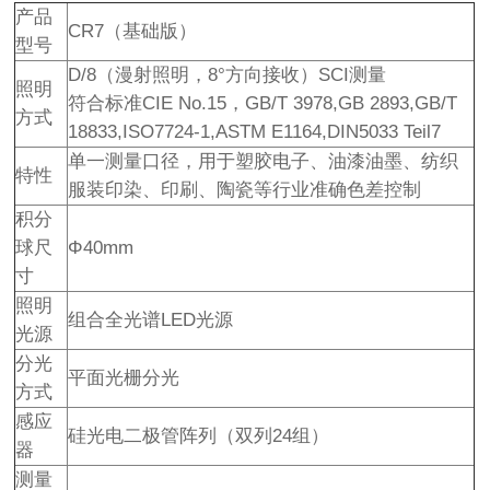
产品
CR7（基础版）
型号
D/8（漫射照明，8°方向接收）SCI测量
照明
符合标准CIE No.15，GB/T 3978,GB 2893,GB/T
方式
18833,ISO7724-1,ASTM E1164,DIN5033 Teil7
单一测量口径，用于塑胶电子、油漆油墨、纺织
特性
服装印染、印刷、陶瓷等行业准确色差控制
积分
球尺
Φ40mm
寸
照明
组合全光谱LED光源
光源
分光
平面光栅分光
方式
感应
硅光电二极管阵列（双列24组）
器
测量