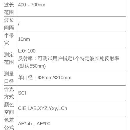
波长
400～700nm
范围
波长
/
间隔
半带
10nm
宽
L:0~100
测定
反射率：可测试用户指定1个特定波长处反射率
范围
(默认550nm)
测量
单口径：Φ8mm/Φ10mm
口径
含光
SCI
方式
颜色
CIE LAB,XYZ,Yxy,LCh
空间
色差
ΔE*ab，ΔE*00
公式