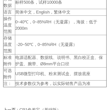
标样500条，试样10000条
数据
语言
简体中文，English，繁体中文
操作
0~40℃，0~85%RH（无凝露），海拔：低于
温度
2000m
范围
存储
温度
-20~50℃，0~85%RH（无凝露）
范围
标准
电源适配器、数据线、说明书、黑白校正盒、保
附件
护盖、腕带、Ø8mm平台口径
可选
USB微型打印机、粉末测试盒、摆放底座
附件
注：
技术参数仅为参考，以实际销售产品为准
上一页 :
CR1色差宝（基础版）