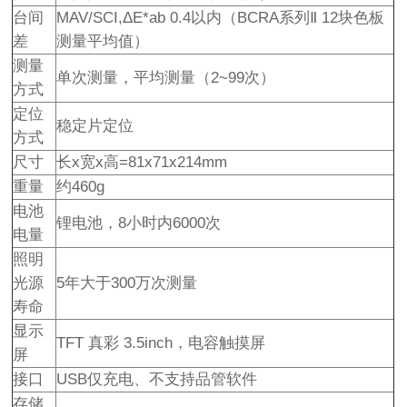
台间
MAV/SCI,ΔE*ab 0.4以内（BCRA系列Ⅱ 12块色板
差
测量平均值）
测量
单次测量，平均测量（2~99次）
方式
定位
稳定片定位
方式
尺寸
长x宽x高=81x71x214mm
重量
约460g
电池
锂电池，8小时内6000次
电量
照明
光源
5年大于300万次测量
寿命
显示
TFT 真彩 3.5inch，电容触摸屏
屏
接口
USB仅充电、不支持品管软件
存储