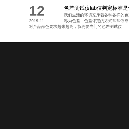
12
色差测试仪lab值判定标准
我们生活的环境充斥着各种各样的色
2019-11
称为色差，色差评定的方式常常依靠
对产品颜色要求越来越高，就需要专门的色差测试仪...
产品中心
新闻资讯
解决方案
测色仪
公司新闻