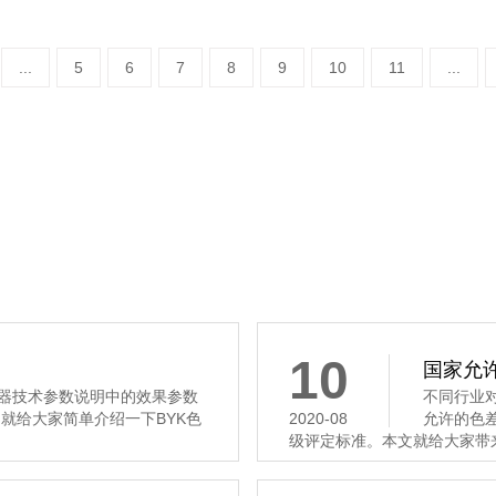
...
5
6
7
8
9
10
11
...
10
国家允
仪器技术参数说明中的效果参数
不同行业
本文就给大家简单介绍一下BYK色
2020-08
允许的色
级评定标准。本文就给大家带来