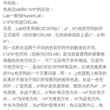
中间色；
色差仪lab和L*a*b*的区别：
Lab一般指HunterLab；
L*a*b*则是CIELab。
但是，Lab经常用做CIE1976(L*，a*，b*)色彩空间的非
正式缩写（也叫做CIELAB，它的坐标实际上是L*，a*和
b*）。
同一试样在这两个不同的色彩空间中的数值也不同。
L*a*b*色空间（也称为CIELAB）是当前最通用的测量物
体颜色的色空间之一，可广泛应用于所有领域。它是均
匀色空间之一，是由CIE在1976年制定的，以便克服原来
的Yxy色空间的一个主要问题，即：x，y色度图上相等的
距离并不相当于我们所觉察到的相等色差。在这一色空
间中，L*是亮度，a*和b*是色度坐标。图所示的为a*，b*
色度图。在这个图上，a*和b*表示色方向：+a*为红色方
向，-a*为绿色方向，+b*为黄色方向，-b*为蓝色方向。
中央为消色区，当a*和b*值增大时，色点远离中心，色