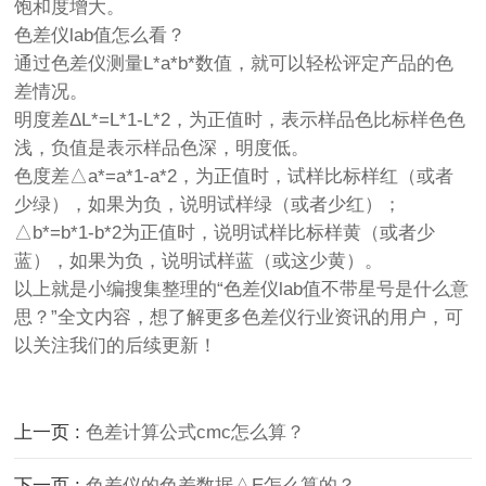
饱和度增大。
色差仪lab值怎么看？
通过色差仪测量L*a*b*数值，就可以轻松评定产品的色
差情况。
明度差ΔL*=L*1-L*2，为正值时，表示样品色比标样色色
浅，负值是表示样品色深，明度低。
色度差△a*=a*1-a*2，为正值时，试样比标样红（或者
少绿），如果为负，说明试样绿（或者少红）；
△b*=b*1-b*2为正值时，说明试样比标样黄（或者少
蓝），如果为负，说明试样蓝（或这少黄）。
以上就是小编搜集整理的“色差仪lab值不带星号是什么意
思？”全文内容，想了解更多色差仪行业资讯的用户，可
以关注我们的后续更新！
上一页 :
色差计算公式cmc怎么算？
下一页 :
色差仪的色差数据△E怎么算的？