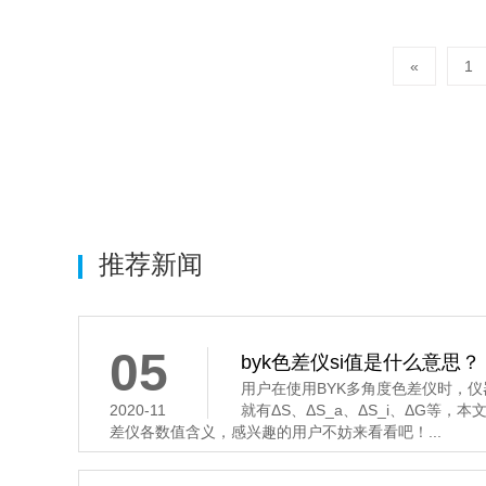
«
1
推荐新闻
05
byk色差仪si值是什么意思？
用户在使用BYK多角度色差仪时，
2020-11
就有ΔS、ΔS_a、ΔS_i、ΔG等，
差仪各数值含义，感兴趣的用户不妨来看看吧！...