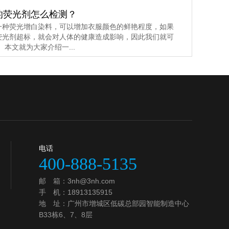
的荧光剂怎么检测？
一种荧光增白染料，可以增加衣服颜色的鲜艳程度，如果
荧光剂超标，就会对人体的健康造成影响，因此我们就可
本文就为大家介绍一...
电话
400-888-5135
邮 箱：
3nh@3nh.com
手 机：18913135915
地 址：广州市增城区低碳总部园智能制造中心
B33栋6、7、8层