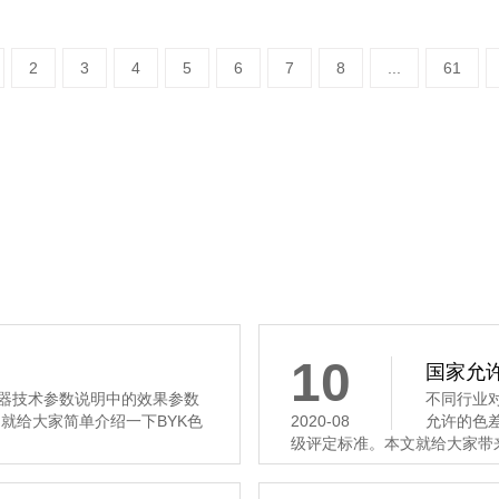
2
3
4
5
6
7
8
...
61
10
国家允
仪器技术参数说明中的效果参数
不同行业
本文就给大家简单介绍一下BYK色
2020-08
允许的色
级评定标准。本文就给大家带来