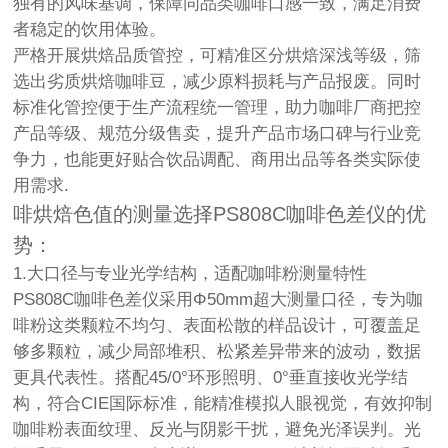
独有的风味基调，保障同品类咖啡口感一致，满足消费
者稳定的饮用体验。
严格开展烘焙品质管控，可精准区分烘焙深浅等级，筛
选出劣质烘焙咖啡豆，减少原料损耗与产品报废。同时
标准化管控便于生产流程统一管理，助力咖啡厂商把控
产品等级、规范分级售卖，提升产品市场口碑与行业竞
争力，也能更好贴合饮品调配、商用出品等各类实际使
用需求.
啡烘焙色值的测量选择PS808C咖啡色差仪的优
势：
1.大口径与专业光学结构，适配咖啡粉测量特性
PS808C咖啡色差仪采用Φ50mm超大测量口径，专为咖
啡粉这类颗粒不均匀、表面松散的样品设计，可覆盖足
够多颗粒，减少局部堆积、松紧差异带来的波动，数据
更具代表性。搭配45/0°环形照明、0°垂直接收光学结
构，符合CIE国际标准，能精准模拟人眼视觉，有效抑制
咖啡粉表面纹理、反光与阴影干扰，避免光泽误判。光